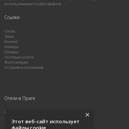
использовании cookies-файлов
Ccылки
Отель
Заказ
Контакт
Номера
Отзывы
Гостевые услуги
Фотогалерея
Условия и положения
Отели в Праге
Hotel Melantrich ***
×
Этот веб-сайт использует
файлы cookie