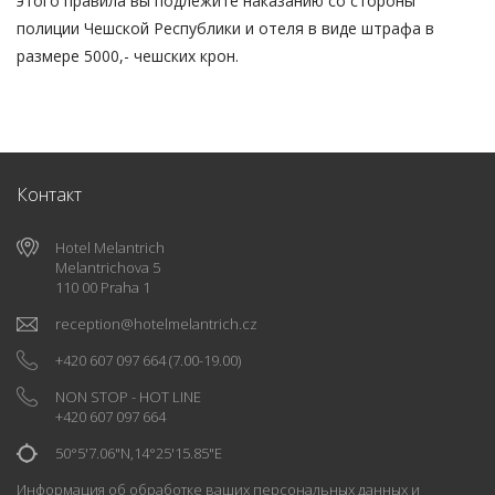
этого правила вы подлежите наказанию со стороны
полиции Чешской Республики и отеля в виде штрафа в
размере 5000,- чешских крон.
Контакт
Hotel Melantrich
Melantrichova 5
110 00 Praha 1
reception
@
hotelmelantrich.cz
+420 607 097 664
(7.00-19.00)
NON STOP - HOT LINE
+420 607 097 664
50°5'7.06"N,14°25'15.85"E
Информация об обработке ваших персональных данных и