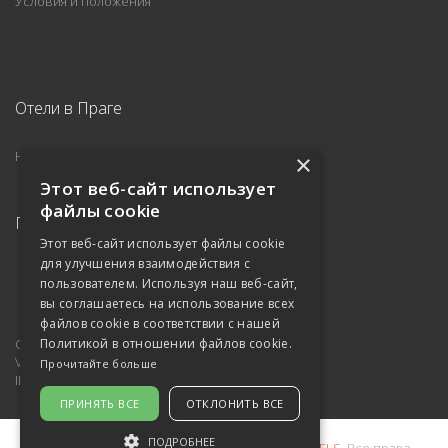
Условия и положения
Отели в Праге
Hotel Melantrich ***
×
Этот веб-сайт использует
файлы cookie
Подпишитесь на нас в
Этот веб-сайт использует файлы cookie
для улучшения взаимодействия с
пользователем. Используя наш веб-сайт,
вы соглашаетесь на использование всех
файлов cookie в соответствии с нашей
Отель управляется компанией
Политикой в ​​отношении файлов cookie.
Viliam Sivek – SIVEK HOTELS
Прочитайте больше
ID: 12633623, VAT: CZ460409715
ПРИНЯТЬ ВСЕ
ОТКЛОНИТЬ ВСЕ
ПОДРОБНЕЕ