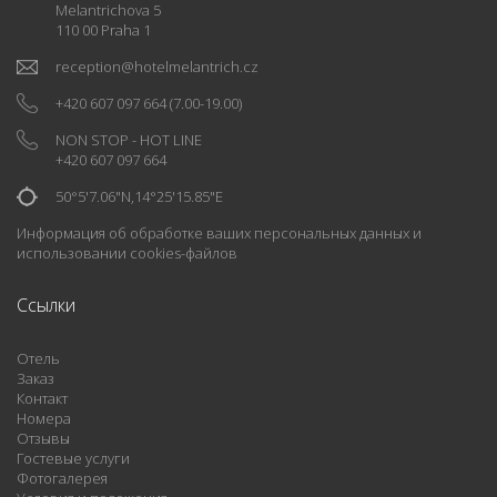
Melantrichova 5
110 00 Praha 1
reception
@
hotelmelantrich.cz
+420 607 097 664
(7.00-19.00)
NON STOP - HOT LINE
+420 607 097 664
50°5'7.06"N,14°25'15.85"E
Информация об обработке ваших персональных данных и
использовании cookies-файлов
Ccылки
Отель
Заказ
Контакт
Номера
Отзывы
Гостевые услуги
Фотогалерея