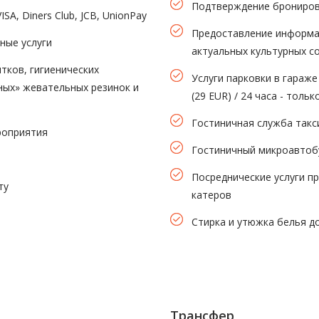
Подтверждение брониров
A, Diners Club, JCB, UnionPay
Предоставление информац
ные услуги
актуальных культурных с
тков, гигиенических
Услуги парковки в гараже
ных» жевательных резинок и
(29 EUR) / 24 часа - тольк
Гостиничная служба такс
роприятия
Гостиничный микроавтобу
Посреднические услуги пр
ту
катеров
Стирка и утюжка белья до
Трансфер