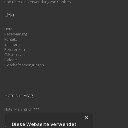
und über die Verwendung von Cookies
Links
Hotel
Reservierung
Kontakt
Zimmern
Referenzen
Gästeservice
Galerie
Geschäftsbedingungen
Hotels in Prag
Hotel Melantrich ***
×
Diese Webseite verwendet