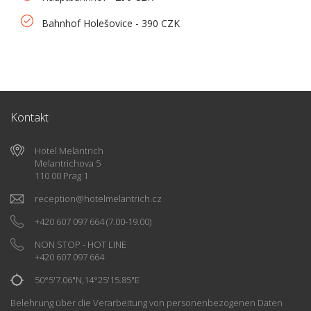
Bahnhof Holešovice - 390 CZK
Kontakt
Hotel Melantrich
Melantrichova 5
110 00 Prag 1
reception
@
hotelmelantrich.cz
+420 607 097 664
(7.00-19.00)
NON STOP - HOT LINE
+420 607 097 664
50°5'7.06"N,14°25'15.85"E
Belehrung über die Verarbeitung von personenbezogenen Daten