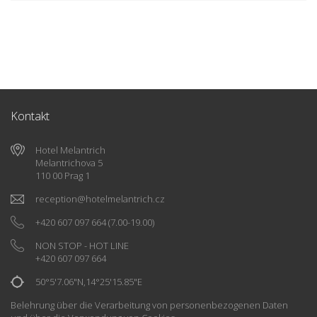
Kontakt
Hotel Melantrich
Melantrichova 5
110 00 Prag 1
reception
@
hotelmelantrich.cz
+420 607 097 664
(7.00-19.00)
NON STOP - HOT LINE
+420 607 097 664
50°5'7.06"N,14°25'15.85"E
Belehrung über die Verarbeitung von personenbezogenen Daten