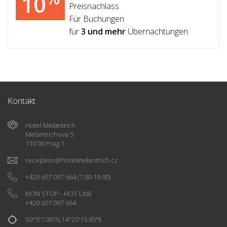
10
Preisnachlass
Für Buchungen
für
3 und mehr
Übernachtungen
Kontakt
Hotel Melantrich
Melantrichova 5
110 00 Prag 1
reception
@
hotelmelantrich.cz
+420 607 097 664
(7.00-19.00)
NON STOP - HOT LINE
+420 607 097 664
50°5'7.06"N,14°25'15.85"E