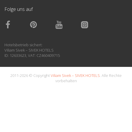
Folge uns auf
Hotelsbetrieb sichert:
Viliam Sivek – SIVEK HOTELS
ID: 12633623, VAT: CZ460409715
2011-2026 © Copyright
Viliam Sivek – SIVEK HOTELS
. Alle Rechte
vorbehalten