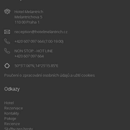
Hotel Melantrich
Melantrichova 5
110 00 Praha 1
reception
@
hotelmelantrich.cz
+420 607 097 664
(7.00-19.00)
NON STOP - HOT LINE
+420 607 097 664
50°5'7.06"N,14°25'15.85"E
Poučení o zpracování osobních údajů a užití cookies
Odkazy
Hotel
Rezervace
Kontakty
Pokoje
Recenze
Služby pro hosty