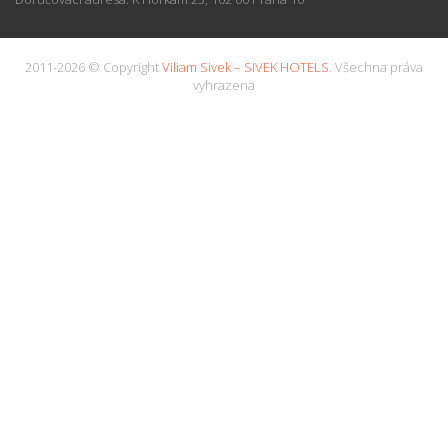
2011-2026 © Copyright
Viliam Sivek – SIVEK HOTELS
. Všechna práva
vyhrazena