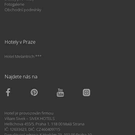
Fotogalerie
Obchodní podmínky
Hotely v Praze
Hotel Melantrich ***
Najdete nás na
Hotel je provozován firmou
Viliam Sivek – SIVEK HOTELS
Hellichova 455/5, Praha 1, 118 00 Malá Strana
IČ: 12633623, DIČ: CZ460409715
Doručovací adresa: K Horkám 23, 102 00 Praha 10