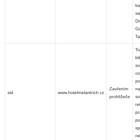
ka
s
Do
G
Ta
To
bě
so
co
po
Zavřením
na
sid
www.hotelmelantrich.cz
prohlížeče
so
re
p
po
sp
re