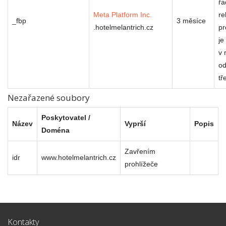
řa
Meta Platform Inc.
re
_fbp
3 měsíce
.hotelmelantrich.cz
pr
je
v 
od
tř
Nezařazené soubory
Poskytovatel /
Název
Vyprší
Popis
Doména
Zavřením
idr
www.hotelmelantrich.cz
prohlížeče
Kontakty