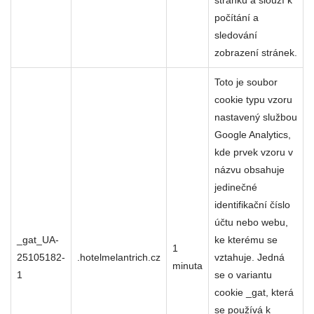
stránku a slouží k
počítání a
sledování
zobrazení stránek.
Toto je soubor
cookie typu vzoru
nastavený službou
Google Analytics,
kde prvek vzoru v
názvu obsahuje
jedinečné
identifikační číslo
účtu nebo webu,
_gat_UA-
ke kterému se
1
25105182-
.hotelmelantrich.cz
vztahuje. Jedná
minuta
1
se o variantu
cookie _gat, která
se používá k