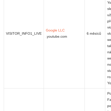
Yo
sl
už
př
vi
Google LLC
VISITOR_INFO1_LIVE
6 měsíců
vl
.youtube.com
w
ta
ná
we
no
st
ro
Yo
Po
Fa
po