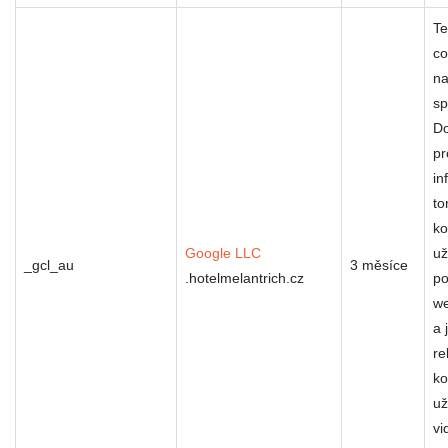
Te
co
na
sp
Do
pr
in
to
ko
Google LLC
už
_gcl_au
3 měsíce
.hotelmelantrich.cz
po
we
a 
re
ko
už
vi