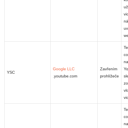
už
vi
ná
u
w
Te
co
na
Google LLC
Zavřením
Yo
YSC
.youtube.com
prohlížeče
sl
zo
vl
vi
Te
co
na