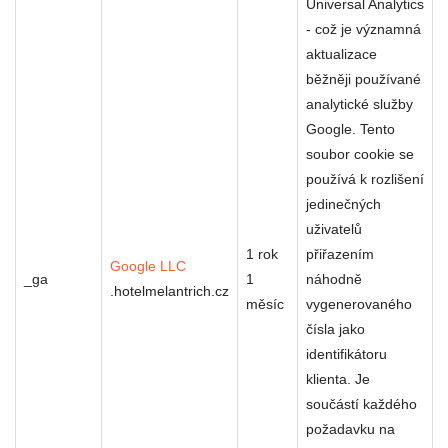
Universal Analytics
- což je významná
aktualizace
běžněji používané
analytické služby
Google. Tento
soubor cookie se
používá k rozlišení
jedinečných
uživatelů
1 rok
přiřazením
Google LLC
_ga
1
náhodně
.hotelmelantrich.cz
měsíc
vygenerovaného
čísla jako
identifikátoru
klienta. Je
součástí každého
požadavku na