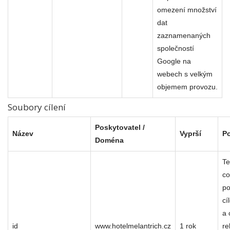
omezení množství
dat
zaznamenaných
společností
Google na
webech s velkým
objemem provozu.
Soubory cílení
Poskytovatel /
Název
Vyprší
P
Doména
Te
co
po
cí
a 
id
www.hotelmelantrich.cz
1 rok
re