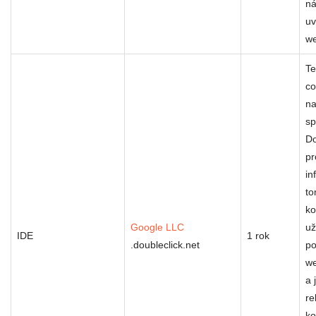
ná
u
w
Te
co
na
sp
Do
pr
in
to
ko
Google LLC
už
IDE
1 rok
.doubleclick.net
po
we
a 
re
ko