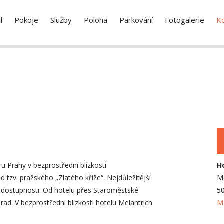
l
Pokoje
Služby
Poloha
Parkování
Fotogalerie
K
u Prahy v bezprostřední blízkosti
H
tzv. pražského „Zlatého kříže“. Nejdůležitější
Me
 dostupnosti. Od hotelu přes Staroměstské
50
rad. V bezprostřední blízkosti hotelu Melantrich
M