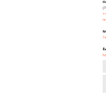
H
(7
+
re
N
Te
Ř
h