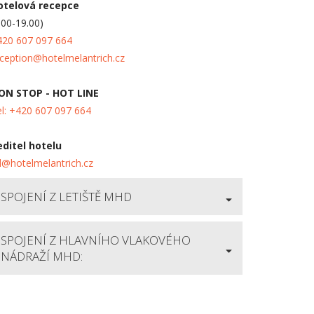
otelová recepce
.00-19.00)
420 607 097 664
ception
@
hotelmelantrich.cz
ON STOP - HOT LINE
l: +420 607 097 664
editel hotelu
d
@
hotelmelantrich.cz
SPOJENÍ Z LETIŠTĚ MHD
SPOJENÍ Z HLAVNÍHO VLAKOVÉHO
NÁDRAŽÍ MHD: