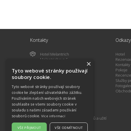
Kontakty
Odkazy
Hotel Melantrich
Hotel
Melantrichova 5
Rezerva
×
110 00 Praha 1
Kontakty
Tyto webové stránky používají
Pokoje
reception
@
hotelmelantrich.cz
Recenz
soubory cookie.
Služby p
+420 607 097 664
(7.00-19.00)
Fotogale
Tyto webové stránky používají soubory
Obchodn
cookie ke zlepšení uživatelského zážitku.
NON STOP - HOT LINE
Používáním našich webových stránek
+420 607 097 664
souhlasíte se všemi soubory cookie v
50°5'7.06"N,14°25'15.85"E
souladu s našimi zásadami používání
souborů cookie.
Více informací
Poučení o zpracování osobních údajů a užití
cookies
VŠE PŘIJMOUT
VŠE ODMÍTNOUT