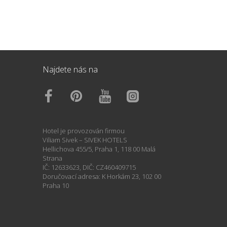
Najdete nás na
Hotel je provozován firmou
Viliam Sivek – SIVEK HOTELS
Hellichova 455/5, Praha 1, 118 00 Malá
Strana
IČ: 12633623, DIČ: CZ460409715
Doručovací adresa: K Horkám 23, 102 00
Praha 10