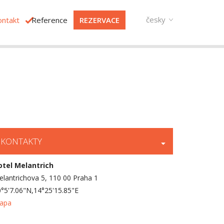
česky
ontakt
Reference
REZERVACE
KONTAKTY
otel Melantrich
lantrichova 5, 110 00 Praha 1
°5'7.06"N,14°25'15.85"E
apa