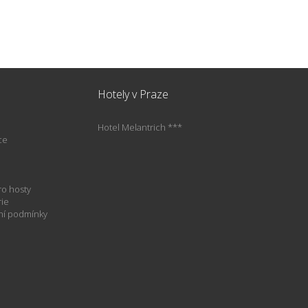
Hotely v Praze
Hotel Melantrich ***
ce
e
ro hosty
rie
í podmínky